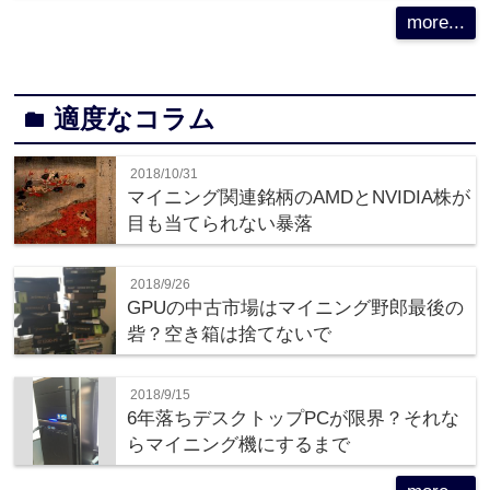
more...
適度なコラム
folder
2018/10/31
マイニング関連銘柄のAMDとNVIDIA株が
目も当てられない暴落
2018/9/26
GPUの中古市場はマイニング野郎最後の
砦？空き箱は捨てないで
2018/9/15
6年落ちデスクトップPCが限界？それな
らマイニング機にするまで