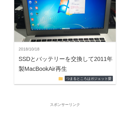
2018/10/18
SSDとバッテリーを交換して2011年
製MacBookAir再生
folder
つまるところはガジェット愛
スポンサーリンク