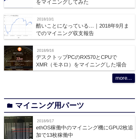
をマイニングしてみた
2018/10/1
酷いことになっている…｜2018年9月ま
でのマイニング収支報告
2018/9/16
デスクトップPCのRX570とCPUで
XMR（モネロ）をマイニングした場合
more...
マイニング用パーツ
folder
2018/9/17
ethOS稼働中のマイニング機にGPU2枚追
加で13枚稼働中