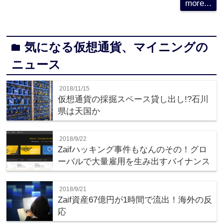
more...
気になる仮想通貨、マイニングの
folder
ニュース
2018/11/15
仮想通貨の採掘スペース貸し出し!?石川
県は天国か
2018/9/22
Zaifハッキング事件もなんのその！グロ
ーバルで大量雇用を生み出すバイナンス
2018/9/21
Zaif資産67億円が1時間で流出！海外の反
応