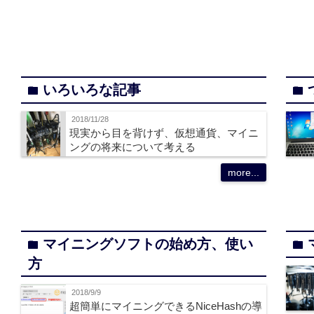
いろいろな記事
folder
folder
2018/11/28
現実から目を背けず、仮想通貨、マイニ
ングの将来について考える
more...
マイニングソフトの始め方、使い
folder
folder
方
2018/9/9
超簡単にマイニングできるNiceHashの導