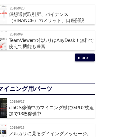
2018/9/23
仮想通貨取引所、バイナンス
（BINANCE）のメリット、口座開設
2018/9/9
TeamViewerの代わりはAnyDesk！無料で
使えて機能も豊富
more...
マイニング用パーツ
2018/9/17
ethOS稼働中のマイニング機にGPU2枚追
加で13枚稼働中
2018/9/13
メルカリに見るダイイングメッセージ。