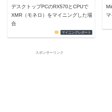
デスクトップPCのRX570とCPUで
M
XMR（モネロ）をマイニングした場
マ
合
folder
マイニングレポート
スポンサーリンク