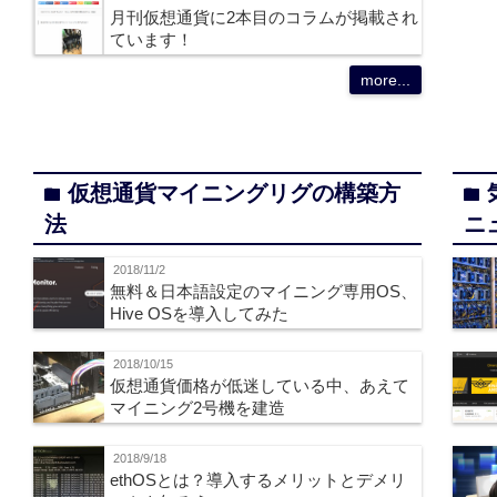
月刊仮想通貨に2本目のコラムが掲載され
ています！
more...
仮想通貨マイニングリグの構築方
folder
folder
法
ニ
2018/11/2
無料＆日本語設定のマイニング専用OS、
Hive OSを導入してみた
2018/10/15
仮想通貨価格が低迷している中、あえて
マイニング2号機を建造
2018/9/18
ethOSとは？導入するメリットとデメリ