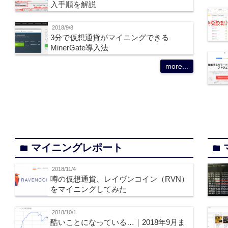
入手順を解説
2018/9/8
3分で仮想通貨がマイニングできる
MinerGate導入法
more...
マイニングレポート
folder
folder
2018/11/4
噂の仮想通貨、レイヴンコイン（RVN）
をマイニングしてみた
2018/10/1
酷いことになっている…｜2018年9月ま