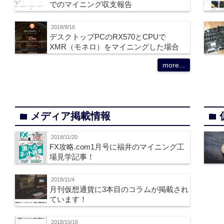
でのマイニング収支報告
2018/9/16
デスクトップPCのRX570とCPUで
XMR（モネロ）をマイニングした場合
more...
メディア掲載情報
folder
folder
2018/11/20
FX攻略.com1月号に福井のマイニング工
場見学記事！
2018/11/4
月刊仮想通貨に3本目のコラムが掲載され
ています！
2018/10/16