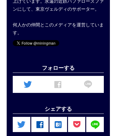
上げています。永遠の近鉄バファローズファ
ンにして、東京ヴェルディのサポーター。
何人かの仲間とこのメディアを運営していま
す。
フォローする
line
twitter
facebook
シェアする
line
twitter
facebook
hatenabookmark