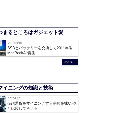
つまるところはガジェット愛
2018/10/18
SSDとバッテリーを交換して2011年製
MacBookAir再生
more...
マイニングの知識と技術
2018/9/23
仮想通貨をマイニングする意味を株やFX
と比較して考える